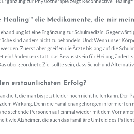
 Ergänzung zur Physiotherapie zeigt Reconnective Healing™ 
 Healing™ die Medikamente, die mir mein 
Behandlung ist eine Ergänzung zur Schulmedizin. Gegenwärtig 
che sind anders nicht zu behandeln. Und: Wenn unser Körper n
den. Zuerst aber greifen die Ärzte bislang auf die Schulmed
t ein Umdenken statt, das Bewusstsein für Heilung ändert si
Das übergeordnete Ziel sollte sein, dass Schul- und Alterna
den erstaunlichsten Erfolg?
rankheit, die man bis jetzt leider noch nicht heilen kann. Der
dem Wirkung. Denn die Familienangehörigen informierten mich
nahe stehende Personen auf einmal wieder mit dem Vornamen 
it wie Alzheimer, die auch das familiäre Umfeld des Patiente