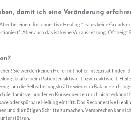
uben, damit ich eine Veränderung erfahre
Aber bei einem Reconnective Healing™ ist es keine Grundv
nktioniert“. Aber auch das ist keine Voraussetzung. Oft zeig
ren?
hen! Sie werden keinen Heiler mit hoher Integrität finden, de
ilungskräfte beim Patienten aktiviert bzw. reaktiviert. Heile
ug, um die Selbstheilungskräfte wieder in Balance zu bringe
d die damit verbundenen Konsequenzen noch nicht erkannt h
bare oder spürbare Heilung eintritt. Das Reconnective Heali
n und die nötigen Schritte zu machen. Versprechen kann ic
 unterstützen.