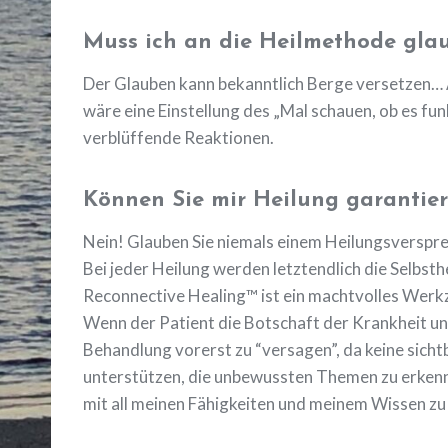
Muss ich an die Heilmethode gla
Der Glauben kann bekanntlich Berge versetzen… 
wäre eine Einstellung des „Mal schauen, ob es fu
verblüffende Reaktionen.
Können Sie mir Heilung garantie
Nein! Glauben Sie niemals einem Heilungsversprec
Bei jeder Heilung werden letztendlich die Selbsthe
Reconnective Healing™ ist ein machtvolles Werkze
Wenn der Patient die Botschaft der Krankheit un
Behandlung vorerst zu “versagen”, da keine sicht
unterstützen, die unbewussten Themen zu erkenne
mit all meinen Fähigkeiten und meinem Wissen zu