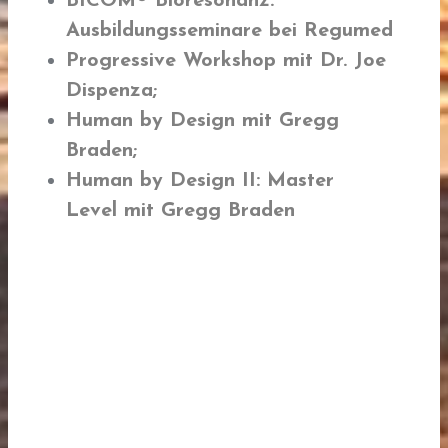
BICOM® Bioresonanz
:
Ausbildungsseminare bei Regumed
Progressive Workshop
mit
Dr.
Joe
Dispenza
;
Human by Design
mit
Gregg
Braden
;
H
uman by Design II: Master
Level
mit
Gregg Braden