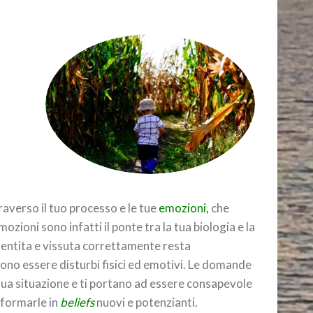
verso il tuo processo e le tue
emozioni,
che
ozioni sono infatti il ponte tra la tua biologia e la
sentita e vissuta correttamente resta
sono essere disturbi fisici ed emotivi. Le domande
tua situazione e ti portano ad essere consapevole
sformarle in
beliefs
nuovi e potenzianti.