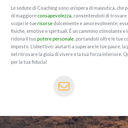
Le sedute di Coaching sono un’opera di maieutica, che 
di maggiore
consapevolezza,
consentendoti di trovare 
scopri le tue
risorse
dolcemente e amorevolmente: esse n
fisiche, emotive e spirituali. È un cammino stimolante e i
ridona il tuo
potere personale
, portandoti oltre le tue c
imposto. L’obiettivo: aiutarti a superare le tue paure, la 
nel ritrovare la gioia di vivere e la tua forza interiore. 
per la tua fiducia!