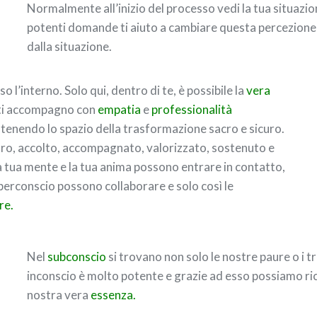
Normalmente all’inizio del processo vedi la tua situa
potenti domande ti aiuto a cambiare questa percezione 
dalla situazione.
o l’interno. Solo qui, dentro di te, è possibile la
vera
g ti accompagno con
empatia
e
professionalità
enendo lo spazio della trasformazione sacro e sicuro.
curo, accolto, accompagnato, valorizzato, sostenuto e
la tua mente e la tua anima possono entrare in contatto,
perconscio possono collaborare e solo così le
re.
Nel
subconscio
si trovano non solo le nostre paure o i t
inconscio è molto potente e grazie ad esso possiamo ric
nostra vera
essenza.