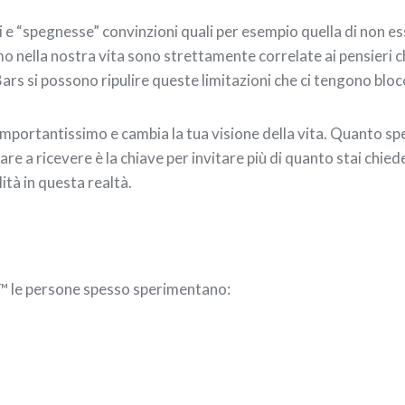
 e “spegnesse” convinzioni quali per esempio quella di non es
iamo nella nostra vita sono strettamente correlate ai pensieri
 Bars si possono ripulire queste limitazioni che ci tengono bl
è importantissimo e cambia la tua visione della vita. Quanto s
 a ricevere è la chiave per invitare più di quanto stai chieden
ità in questa realtà.
™ le persone spesso sperimentano: