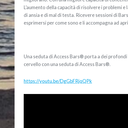
L’aumento della capacità di risolvere i problemi e 
di ansia e di mal di testa. Ricevere sessioni di Ba
esprimersi per come sono e li accompagna ad apr
Una seduta di Access Bars® porta a dei profondi 
cervello con una seduta di Access Bars®.
https://youtu.be/DgGbFRjqQPk