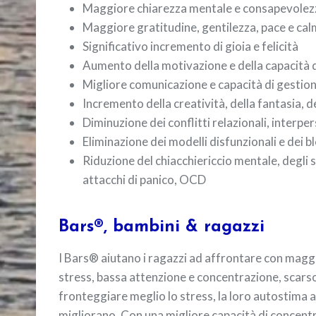
Maggiore chiarezza mentale e consapevolezz
Maggiore gratitudine, gentilezza, pace e ca
Significativo incremento di gioia e felicità
Aumento della motivazione e della capacità 
Migliore comunicazione e capacità di gestion
Incremento della creatività, della fantasia, de
Diminuzione dei conflitti relazionali, interpe
Eliminazione dei modelli disfunzionali e dei b
Riduzione del chiacchiericcio mentale, degli s
attacchi di panico, OCD
Bars®, bambini & ragazzi
I Bars® aiutano i ragazzi ad affrontare con maggior
stress, bassa attenzione e concentrazione, scarso 
fronteggiare meglio lo stress, la loro autostima aum
migliorano. Con una migliore capacità di concentra