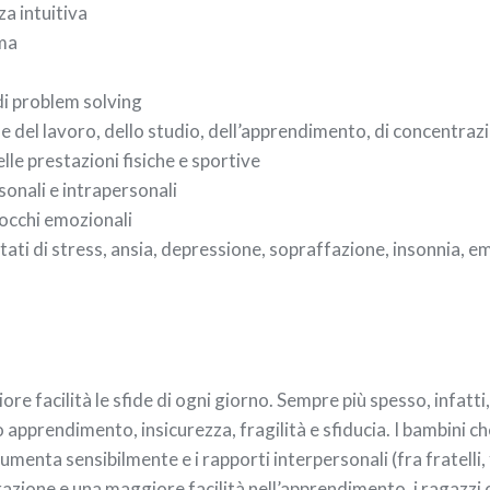
a intuitiva
lma
di problem solving
e del lavoro, dello studio, dell’apprendimento, di concentraz
lle prestazioni fisiche e sportive
rsonali e intrapersonali
locchi emozionali
tati di stress, ansia, depressione, sopraffazione, insonnia, emi
e facilità le sfide di ogni giorno. Sempre più spesso, infatti,
apprendimento, insicurezza, fragilità e sfiducia. I bambini c
enta sensibilmente e i rapporti interpersonali (fra fratelli, fra
zione e una maggiore facilità nell’apprendimento, i ragazzi ot