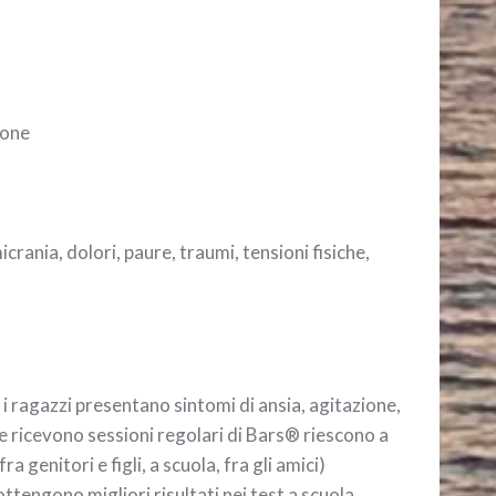
ione
crania, dolori, paure, traumi, tensioni fisiche,
 i ragazzi presentano sintomi di ansia, agitazione,
he ricevono sessioni regolari di Bars® riescono a
 genitori e figli, a scuola, fra gli amici)
tengono migliori risultati nei test a scuola.