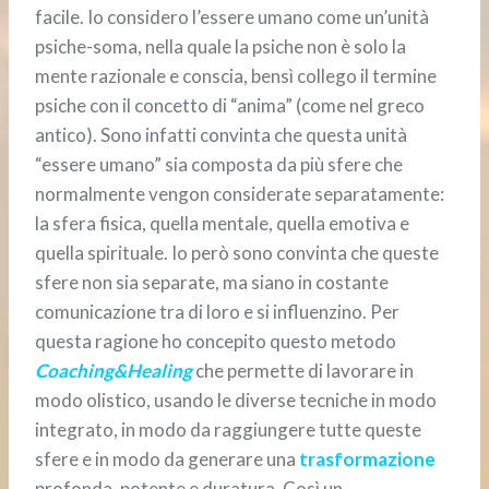
facile. Io considero l’essere umano come un’unità
psiche-soma, nella quale la psiche non è solo la
mente razionale e conscia, bensì collego il termine
psiche con il concetto di “anima” (come nel greco
antico). Sono infatti convinta che questa unità
“essere umano” sia composta da più sfere che
normalmente vengon considerate separatamente:
la sfera fisica, quella mentale, quella emotiva e
quella spirituale. Io però sono convinta che queste
sfere non sia separate, ma siano in costante
comunicazione tra di loro e si influenzino. Per
questa ragione ho concepito questo metodo
Coaching&Healing
che permette di lavorare in
modo olistico, usando le diverse tecniche in modo
integrato, in modo da raggiungere tutte queste
sfere e in modo da generare una
trasformazione
profonda, potente e duratura. Così un